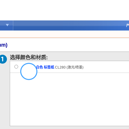
产
mm)
选择颜色和材质:
白色 标签纸
CL280 (激光/喷墨)