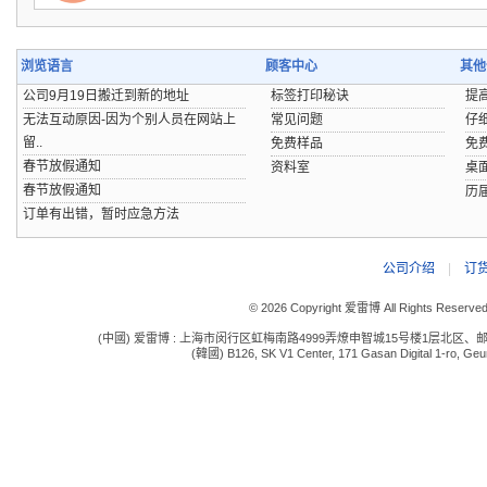
浏览语言
顾客中心
其他
公司9月19日搬迁到新的地址
标签打印秘诀
提
无法互动原因-因为个别人员在网站上
常见问题
仔
留..
免费样品
免
春节放假通知
资料室
桌
春节放假通知
历
订单有出错，暂时应急方法
公司介绍
|
订
© 2026 Copyright 爱雷博 All Rights Reserve
(中國) 爱雷博 : 上海市闵行区虹梅南路4999弄燎申智城15号楼1层北区、邮编:201109 电话:
(韓國) B126, SK V1 Center, 171 Gasan Digital 1-ro, Geum