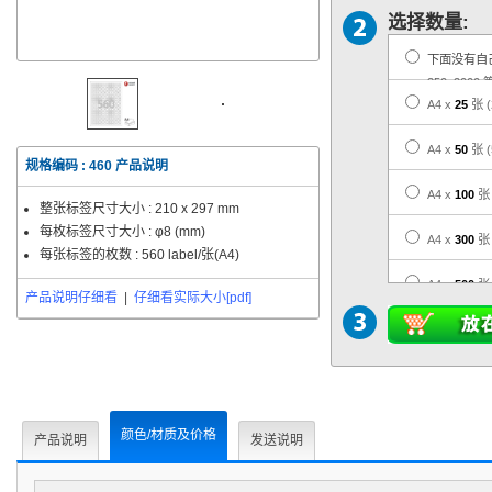
选择数量:
下面没有自
350, 2000 
A4 x
25
张
A4 x
50
张
规格编码 :
460
产品说明
A4 x
100
张
整张标签尺寸大小 :
210 x 297 mm
每枚标签尺寸大小 :
φ8 (mm)
A4 x
300
张
每张标签的枚数 : 560 label/张(A4)
A4 x
500
张
产品说明仔细看
|
仔细看实际大小[pdf]
A4 x
1,000
A4 x
3,000
A4 x
5,000
颜色/材质及价格
产品说明
发送说明