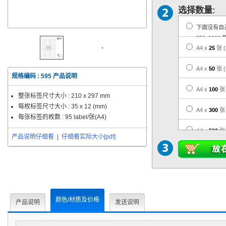
选择数量:
下面没有自
350, 2000 
A4 x
25
张
A4 x
50
张
规格编码 :
595
产品说明
A4 x
100
张
整张标签尺寸大小 :
210 x 297 mm
每枚标签尺寸大小 :
35 x 12 (mm)
A4 x
300
张
每张标签的枚数 : 95 label/张(A4)
A4 x
500
张
产品说明仔细看
|
仔细看实际大小[pdf]
A4 x
1,000
A4 x
3,000
A4 x
5,000
颜色/材质及价格
产品说明
发送说明