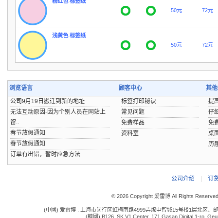
粉红色 标签纸
50元
72元
浅黄色 标签纸
50元
72元
浏览语言
顾客中心
其他
公司9月19日搬迁到新的地址
标签打印秘诀
提
无法互动原因-因为个别人员在网站上
常见问题
仔
留..
免费样品
免
春节放假通知
资料室
桌
春节放假通知
历
订单有出错，暂时应急方法
公司介绍
|
订
© 2026 Copyright 爱雷博 All Rights Reserve
(中國) 爱雷博 : 上海市闵行区虹梅南路4999弄燎申智城15号楼1层北区、邮编:201109 电话:
(韓國) B126, SK V1 Center, 171 Gasan Digital 1-ro, Geum