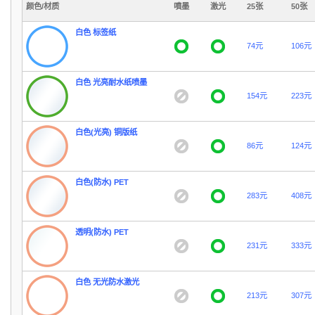
颜色/材质
噴墨
激光
25张
50张
白色 标签纸
74元
106元
白色 光亮耐水纸喷墨
154元
223元
白色(光亮) 铜版纸
86元
124元
白色(防水) PET
283元
408元
透明(防水) PET
231元
333元
白色 无光防水激光
213元
307元