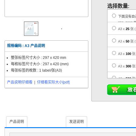
选择数量:
下面没有自
350, 2000 
A3 x
25
张
A3 x
50
张
规格编码 :
A3
产品说明
A3 x
100
张
整张标签尺寸大小 :
297 x 420 mm
每枚标签尺寸大小 :
297 x 420 (mm)
A3 x
300
张
每张标签的枚数 : 1 label/张(A3)
A3 x
500
张
产品说明仔细看
|
仔细看实际大小[pdf]
A3 x
1,000
A3 x
3,000
A3 x
5,000
颜色/材质及价格
产品说明
发送说明