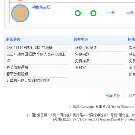
褐色 牛皮纸
100元
144元
浏览语言
顾客中心
其他
公司9月19日搬迁到新的地址
标签打印秘诀
提
无法互动原因-因为个别人员在网站上
常见问题
仔
留..
免费样品
免
春节放假通知
资料室
桌
春节放假通知
历
订单有出错，暂时应急方法
公司介绍
|
订
© 2026 Copyright 爱雷博 All Rights Reserve
(中國) 爱雷博 : 上海市闵行区虹梅南路4999弄燎申智城15号楼1层北区、邮编:201109 电话:
(韓國) B126, SK V1 Center, 171 Gasan Digital 1-ro, Geum