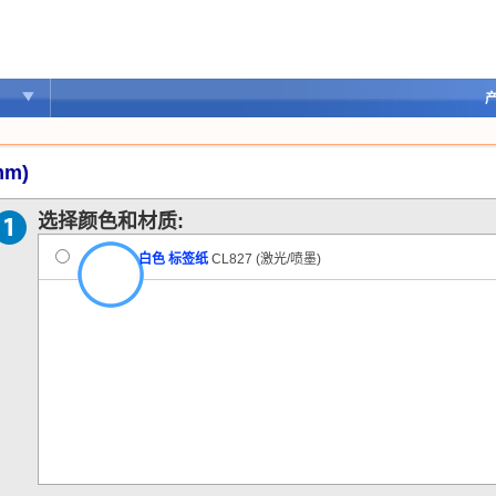
产
mm)
选择颜色和材质:
白色 标签纸
CL827 (激光/喷墨)