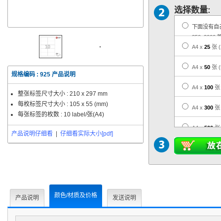
选择数量:
下面没有自
350, 2000 
A4 x
25
张
A4 x
50
张
规格编码 :
925
产品说明
A4 x
100
张
整张标签尺寸大小 :
210 x 297 mm
每枚标签尺寸大小 :
105 x 55 (mm)
A4 x
300
张
每张标签的枚数 : 10 label/张(A4)
A4 x
500
张
产品说明仔细看
|
仔细看实际大小[pdf]
A4 x
1,000
A4 x
3,000
A4 x
5,000
颜色/材质及价格
产品说明
发送说明