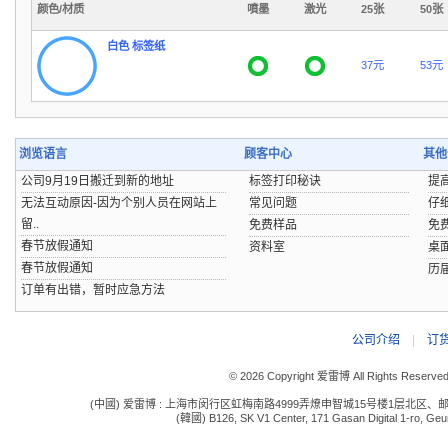
颜色/材质
噴墨
激光
25张
50张
白色 标签纸
37元
53元
浏览语言
顾客中心
其他
公司9月19日搬迁到新的地址
标签打印秘诀
提
无法互动原因-因为个别人员在网站上
常见问题
仔
留..
免费样品
免
春节放假通知
资料室
桌
春节放假通知
历
订单有出错，暂时应急方法
公司介绍
|
订
© 2026 Copyright 爱雷博 All Rights Reserve
(中國) 爱雷博 : 上海市闵行区虹梅南路4999弄燎申智城15号楼1层北区、邮编:201109 电话:
(韓國) B126, SK V1 Center, 171 Gasan Digital 1-ro, Geum