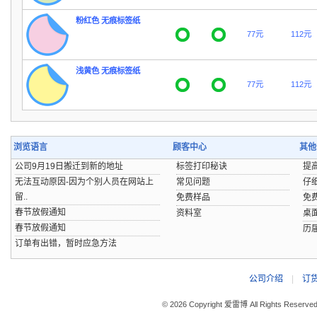
粉红色 无痕标签纸
77元
112元
浅黄色 无痕标签纸
77元
112元
浏览语言
顾客中心
其他
公司9月19日搬迁到新的地址
标签打印秘诀
提
无法互动原因-因为个别人员在网站上
常见问题
仔
留..
免费样品
免
春节放假通知
资料室
桌
春节放假通知
历
订单有出错，暂时应急方法
公司介绍
|
订
© 2026 Copyright 爱雷博 All Rights Reserve