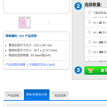
选择数量:
下面没有自
350, 2000 
A4 x
25
张
A4 x
50
张
规格编码 :
551
产品说明
A4 x
100
张
整张标签尺寸大小 :
210 x 297 mm
每枚标签尺寸大小 :
38.1 x 21.07 (mm)
A4 x
300
张
每张标签的枚数 : 65 label/张(A4)
A4 x
500
张
产品说明仔细看
|
仔细看实际大小[pdf]
A4 x
1,000
A4 x
3,000
A4 x
5,000
颜色/材质及价格
产品说明
发送说明