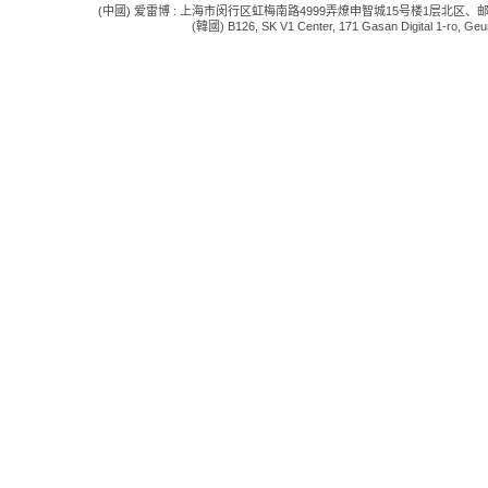
(中國) 爱雷博 : 上海市闵行区虹梅南路4999弄燎申智城15号楼1层北区、邮编:201109 电话:
(韓國) B126, SK V1 Center, 171 Gasan Digital 1-ro, Geum