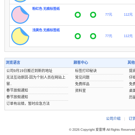
粉红色 无痕标签纸
77元
112元
浅黄色 无痕标签纸
77元
112元
浏览语言
顾客中心
其他
公司9月19日搬迁到新的地址
标签打印秘诀
提
无法互动原因-因为个别人员在网站上
常见问题
仔
留..
免费样品
免
春节放假通知
资料室
桌
春节放假通知
历
订单有出错，暂时应急方法
公司介绍
|
订
© 2026 Copyright 爱雷博 All Rights Reserve