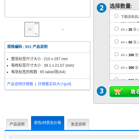
选择数量:
下面没有自
350, 2000 
A4 x
25
张
A4 x
50
张
规格编码 :
551
产品说明
A4 x
100
张
整张标签尺寸大小 :
210 x 297 mm
每枚标签尺寸大小 :
38.1 x 21.07 (mm)
A4 x
300
张
每张标签的枚数 : 65 label/张(A4)
A4 x
500
张
产品说明仔细看
|
仔细看实际大小[pdf]
A4 x
1,000
A4 x
3,000
A4 x
5,000
颜色/材质及价格
产品说明
发送说明