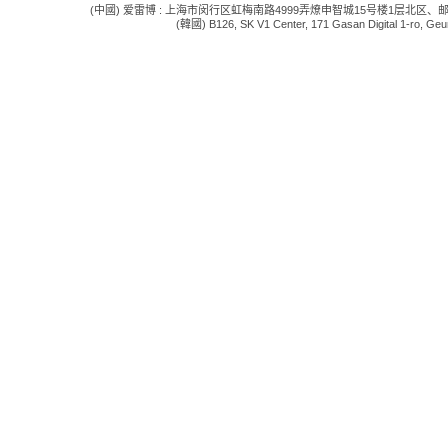
(中國) 爱雷博 : 上海市闵行区虹梅南路4999弄燎申智城15号楼1层北区、邮编:201109 电话:
(韓國) B126, SK V1 Center, 171 Gasan Digital 1-ro, Geum