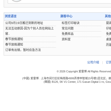
浏览语言
顾客中心
其他
公司9月19日搬迁到新的地址
标签打印秘诀
提
无法互动原因-因为个别人员在网站上
常见问题
仔
留..
免费样品
免
春节放假通知
资料室
桌
春节放假通知
历
订单有出错，暂时应急方法
公司介绍
|
订
© 2026 Copyright 爱雷博 All Rights Reserve
(中國) 爱雷博 : 上海市闵行区虹梅南路4999弄燎申智城15号楼1层北区、邮编:201109 电话:
(韓國) B126, SK V1 Center, 171 Gasan Digital 1-ro, Geum