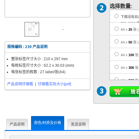
选择数量:
下面没有自
350, 2000 
A4 x
25
张
A4 x
50
张
规格编码 :
239
产品说明
A4 x
100
张
整张标签尺寸大小 :
210 x 297 mm
每枚标签尺寸大小 :
62.2 x 30.03 (mm)
A4 x
300
张
每张标签的枚数 : 27 label/张(A4)
A4 x
500
张
产品说明仔细看
|
仔细看实际大小[pdf]
A4 x
1,000
A4 x
3,000
A4 x
5,000
颜色/材质及价格
产品说明
发送说明