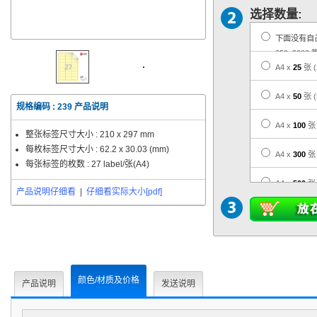
选择数量:
下面没有自
350, 2000 
A4 x
25
张
A4 x
50
张
规格编码 :
239
产品说明
A4 x
100
张
整张标签尺寸大小 :
210 x 297 mm
每枚标签尺寸大小 :
62.2 x 30.03 (mm)
A4 x
300
张
每张标签的枚数 : 27 label/张(A4)
A4 x
500
张
产品说明仔细看
|
仔细看实际大小[pdf]
A4 x
1,000
A4 x
3,000
A4 x
5,000
颜色/材质及价格
产品说明
发送说明