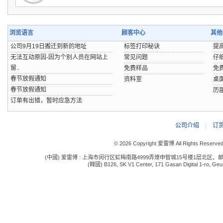
浏览语言
顾客中心
其他
公司9月19日搬迁到新的地址
标签打印秘诀
提
无法互动原因-因为个别人员在网站上
常见问题
仔
留..
免费样品
免
春节放假通知
资料室
桌
春节放假通知
历
订单有出错，暂时应急方法
公司介绍
|
订
© 2026 Copyright 爱雷博 All Rights Reserve
(中國) 爱雷博 : 上海市闵行区虹梅南路4999弄燎申智城15号楼1层北区、邮编:201109 电话:
(韓國) B126, SK V1 Center, 171 Gasan Digital 1-ro, Geum